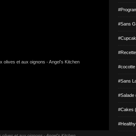
#Progra
#Sans Gl
#Cupcak
#Recette
#cocotte
#Sans La
#Salade 
#Cakes (
#Healthy
olives et aux oignons - Angel's Kitchen