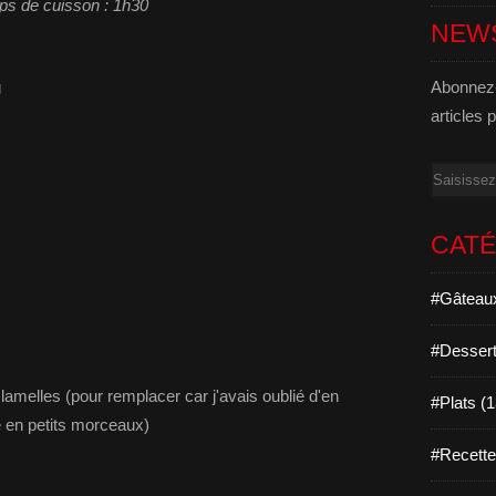
ps de cuisson : 1h30
NEW
g
Abonnez-
articles 
Email
CAT
#Gâteaux
#Dessert
amelles (pour remplacer car j'avais oublié d'en
#Plats (
é en petits morceaux)
#Recett