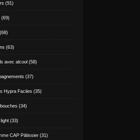
s (91)
 (69)
(68)
ns (63)
s avec alcool (58)
agnements (37)
s Hypra Faciles (35)
bouches (34)
light (33)
me CAP Pâtissier (31)