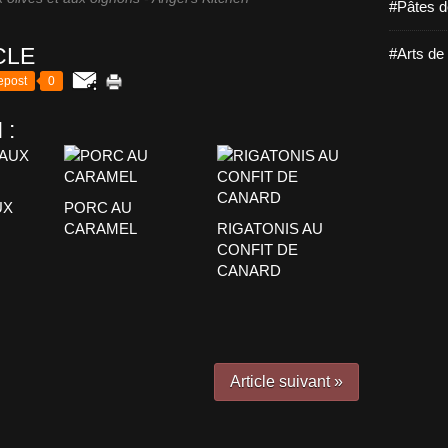
#Pâtes d
CLE
#Arts de 
epost
0
 :
UX
PORC AU
CARAMEL
RIGATONIS AU
CONFIT DE
CANARD
Article suivant »