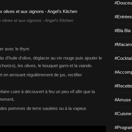
#Douceur
#Entrées
olives et aux oignons - Angel's Kitchen
#Bla Bla 
#Macaro
uer avec le thym
càs d'huile d'olive, déglacer au vin rouge puis ajouter le
#Cocktail
 chorizo), les olives, le bouquet garni et la viande.
#Accomp
t en arrosant régulièrement de jus, rectifier
#Recette
refaire cuire à découvert à feu un peu vif afin que la
èrement,
#Amuse 
 des pommes de terre sautées ou à la vapeur.
#Cuisine 
#Program