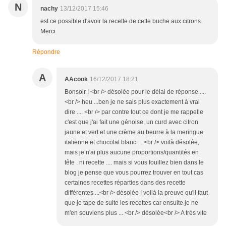
N
nachy
13/12/2017 15:46
est ce possible d'avoir la recette de cette buche aux citrons.
Merci
Répondre
A
AAcook
16/12/2017 18:21
Bonsoir ! <br /> désolée pour le délai de réponse ....
<br /> heu ...ben je ne sais plus exactement à vrai
dire .... <br /> par contre tout ce dont je me rappelle
c'est que j'ai fait une génoise, un curd avec citron
jaune et vert et une crème au beurre à la meringue
italienne et chocolat blanc ... <br /> voilà désolée,
mais je n'ai plus aucune proportions/quantités en
tête . ni recette .... mais si vous fouillez bien dans le
blog je pense que vous pourrez trouver en tout cas
certaines recettes réparties dans des recette
différentes ...<br /> désolée ! voilà la preuve qu'il faut
que je tape de suite les recettes car ensuite je ne
m'en souviens plus ... <br /> désolée<br /> A très vite