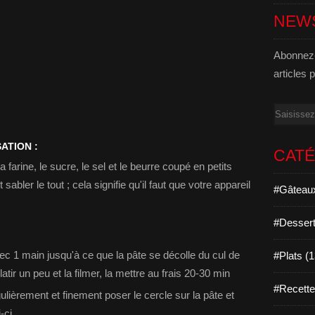
NEW
Abonnez-
articles 
Email
ATION :
CAT
a farine, le sucre, le sel et le beurre coupé en petits
bler le tout ; cela signifie qu'il faut que votre appareil
#Gâteaux
#Dessert
 avec 1 main jusqu'à ce que la pâte se décolle du cul de
#Plats (
latir un peu et la filmer, la mettre au frais 20-30 min
#Recett
égulièrement et finement poser le cercle sur la pâte et
-ci,