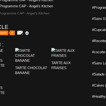
#Progra
 Programme CAP - Angel's Kitchen
#Sans Gl
CLE
#Cupcak
epost
0
#Recette
 :
#cocotte
TARTE AUX
#Sans La
TARTE CHOCOLAT
FRAISES
BANANE
#Salade 
#Cakes (
ES
TE
#Healthy