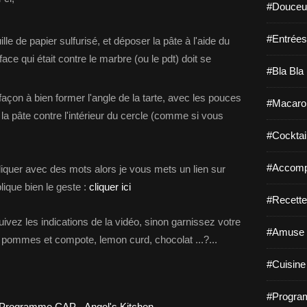
#Douceur
#Entrées
le de papier sulfurisé, et déposer la pâte à l'aide du
 face qui était contre le marbre (ou le pdt) doit se
#Bla Bla 
façon à bien former l'angle de la tarte, avec les pouces
#Macaro
a pâte contre l'intérieur du cercle (comme si vous
#Cocktail
#Accomp
iquer avec des mots alors je vous mets un lien sur
ique bien le geste :
cliquer ici
#Recette
uivez les indications de la vidéo, sinon garnissez votre
#Amuse 
 pommes et compote, lemon curd, chocolat ...?...
#Cuisine 
#Program