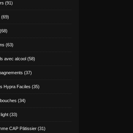
s (91)
 (69)
(68)
ns (63)
s avec alcool (58)
agnements (37)
s Hypra Faciles (35)
bouches (34)
light (33)
me CAP Pâtissier (31)