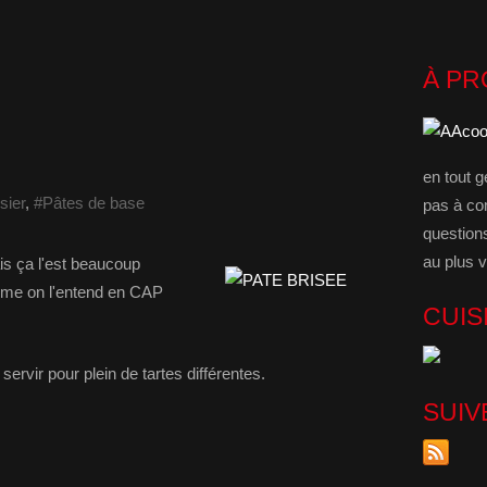
À P
en tout g
sier
,
#Pâtes de base
pas à co
question
au plus v
ais ça l'est beaucoup
omme on l'entend en CAP
CUIS
ervir pour plein de tartes différentes.
SUIV