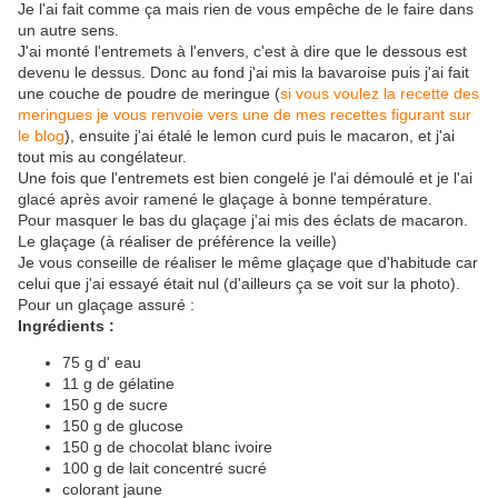
Je l'ai fait comme ça mais rien de vous empêche de le faire dans
un autre sens.
J'ai monté l'entremets à l'envers, c'est à dire que le dessous est
devenu le dessus. Donc au fond j'ai mis la bavaroise puis j'ai fait
une couche de poudre de meringue (
si vous voulez la recette des
meringues je vous renvoie vers une de mes recettes figurant sur
le blog
), ensuite j'ai étalé le lemon curd puis le macaron, et j'ai
tout mis au congélateur.
Une fois que l'entremets est bien congelé je l'ai démoulé et je l'ai
glacé après avoir ramené le glaçage à bonne température.
Pour masquer le bas du glaçage j'ai mis des éclats de macaron.
Le glaçage (à réaliser de préférence la veille)
Je vous conseille de réaliser le même glaçage que d'habitude car
celui que j'ai essayé était nul (d'ailleurs ça se voit sur la photo).
Pour un glaçage assuré :
Ingrédients :
75 g d' eau
11 g de gélatine
150 g de sucre
150 g de glucose
150 g de chocolat blanc ivoire
100 g de lait concentré sucré
colorant jaune