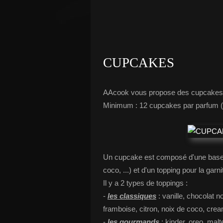
CUPCAKES
AAcook vous propose des cupcakes.
Minimum : 12 cupcakes par parfum (t
Un cupcake est composé d'une base de
coco, ...) et d'un topping pour la garni
Il y a 2 types de toppings :
-
les classiques
: vanille, chocolat n
framboise, citron, noix de coco, cre
-
les gourmands
: kinder, oreo, malt