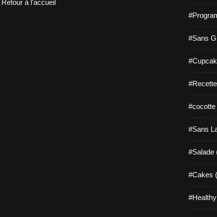
Retour à l'accueil
#Progra
#Sans Gl
#Cupcak
#Recette
#cocotte
#Sans La
#Salade 
#Cakes (
#Healthy