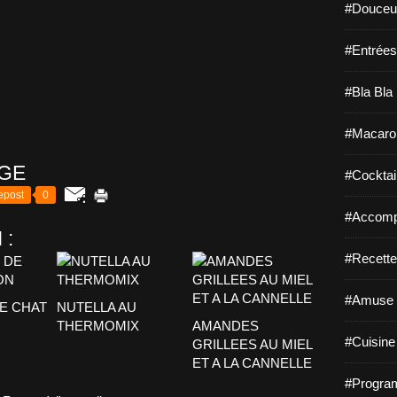
#Douceur
#Entrées
#Bla Bla 
#Macaro
AGE
#Cocktail
epost
0
#Accomp
 :
#Recette
#Amuse 
E CHAT
NUTELLA AU
THERMOMIX
AMANDES
#Cuisine 
GRILLEES AU MIEL
ET A LA CANNELLE
#Program