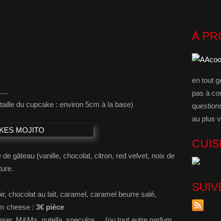
À P
en tout g
...
pas à co
aille du cupcake : environ 5cm à la base)
question
au plus v
CUIS
 gâteau (vanille, chocolat, citron, red velvet, noix de
ture.
SUIV
oir, chocolat au lait, caramel, caramel beurre salé,
am cheese :
3€ pièce
eser, M&Ms, nutella, speculos, ...(ou tout autre parfum