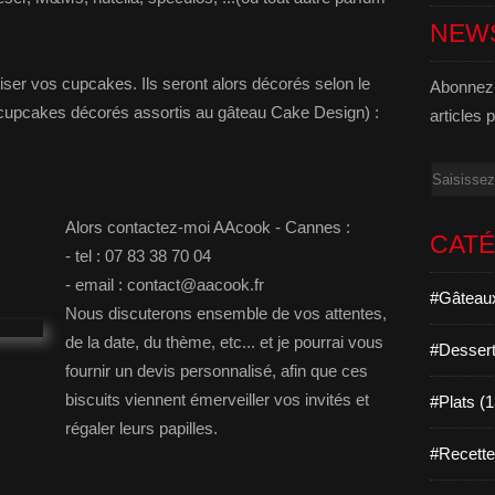
NEW
iser vos cupcakes. Ils seront alors décorés selon le
Abonnez-
cupcakes décorés assortis au gâteau Cake Design) :
articles 
Email
Alors contactez-moi AAcook - Cannes :
CAT
- tel : 07 83 38 70 04
- email : contact@aacook.fr
#Gâteaux
Nous discuterons ensemble de vos attentes,
de la date, du thème, etc... et je pourrai vous
#Dessert
fournir un devis personnalisé, afin que ces
biscuits viennent émerveiller vos invités et
#Plats (
régaler leurs papilles.
#Recett