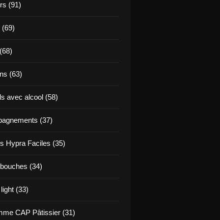
s (91)
 (69)
(68)
ns (63)
s avec alcool (58)
agnements (37)
s Hypra Faciles (35)
bouches (34)
light (33)
me CAP Pâtissier (31)