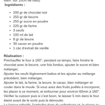
diam. sur 10cm de haut)
Ingrédients :
200 gr de chocolat noir
250 gr de beurre
250 gr sucre en poudre
220 gr de farine
3 oeufs
100 ml de lait
8 gr de levure
30 cacao en poudre
1 càc d'extrait de vanille
Réalisation :
Préchauffer le four à 160°, pendant ce temps, faire fondre le
chocolat avec le beurre, une fois fondus, ajouter le sucre et bien
mélanger,
Ajouter les oeufs légèrement battus et les ajouter au mélange
précédent, bien mélanger,
Ajouter le lait, la farine, la levure, le cacao, bien mélanger et
couler dans le moule. Si vous avez des fruits poêlés à incorporer,
les placer à ce moment, et enfourner pour environ 60min à 160°.
Vérifier la cuisson puis si c'est boon, le laisser 5 min dans le four
éteint avant de le sortir puis le démouler.
Le laisser refroidir, l'emballer dans du cellophane et le placer au