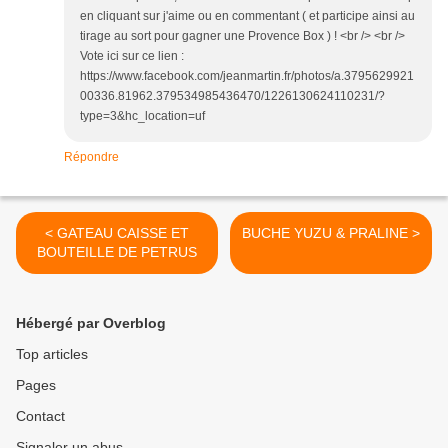
en cliquant sur j'aime ou en commentant ( et participe ainsi au
tirage au sort pour gagner une Provence Box ) ! <br /> <br />
Vote ici sur ce lien :
https://www.facebook.com/jeanmartin.fr/photos/a.3795629921
00336.81962.379534985436470/1226130624110231/?
type=3&hc_location=uf
Répondre
< GATEAU CAISSE ET
BUCHE YUZU & PRALINE >
BOUTEILLE DE PETRUS
Hébergé par Overblog
Top articles
Pages
Contact
Signaler un abus