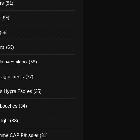
s (91)
 (69)
(68)
ns (63)
s avec alcool (58)
agnements (37)
s Hypra Faciles (35)
bouches (34)
light (33)
me CAP Pâtissier (31)