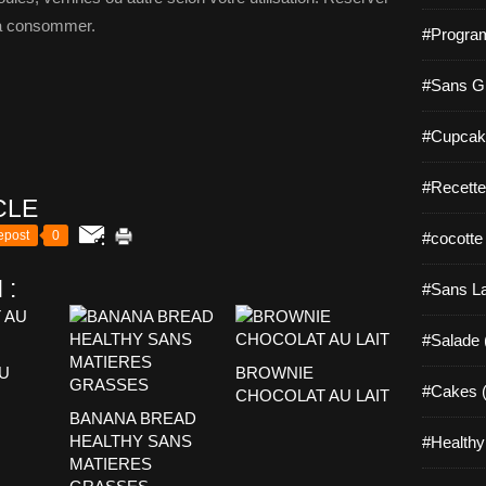
 la consommer.
#Progra
#Sans Gl
#Cupcak
#Recette
CLE
epost
0
#cocotte
 :
#Sans La
#Salade 
U
BROWNIE
#Cakes (
CHOCOLAT AU LAIT
BANANA BREAD
HEALTHY SANS
#Healthy
MATIERES