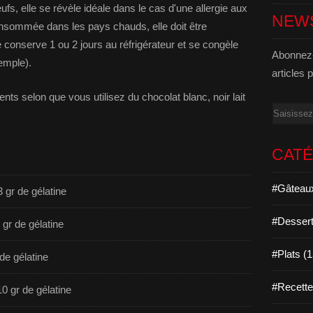
fs, elle se révèle idéale dans le cas d'une allergie aux
NEW
onsommée dans les pays chauds, elle doit être
nserve 1 ou 2 jours au réfrigérateur et se congèle
Abonnez-
emple).
articles 
ents selon que vous utilisez du chocolat blanc, noir lait
Email
CAT
#Gâteaux
 gr de gélatine
#Dessert
 gr de gélatine
#Plats (
 de gélatine
#Recett
0 gr de gélatine