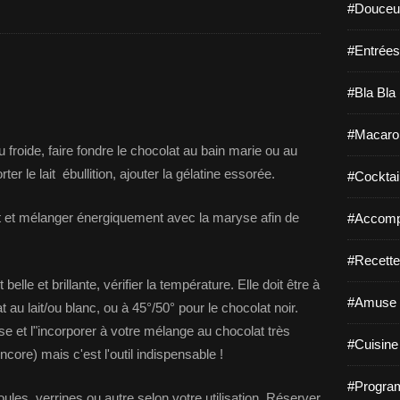
#Douceur
#Entrées
#Bla Bla 
#Macaro
u froide, faire fondre le chocolat au bain marie ou au
r le lait ébullition, ajouter la gélatine essorée.
#Cocktail
lat et mélanger énergiquement avec la maryse afin de
#Accomp
#Recette
elle et brillante, vérifier la température. Elle doit être à
#Amuse 
au lait/ou blanc, ou à 45°/50° pour le chocolat noir.
 et l"incorporer à votre mélange au chocolat très
#Cuisine 
ore) mais c'est l'outil indispensable !
#Program
les, verrines ou autre selon votre utilisation. Réserver