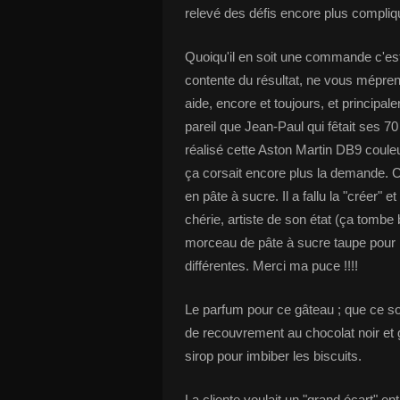
relevé des défis encore plus compli
Quoiqu'il en soit une commande c'es
contente du résultat, ne vous mépre
aide, encore et toujours, et principale
pareil que Jean-Paul qui fêtait ses 70 
réalisé cette Aston Martin DB9 couleur
ça corsait encore plus la demande. C
en pâte à sucre. Il a fallu la "créer" et
chérie, artiste de son état (ça tombe
morceau de pâte à sucre taupe pour 
différentes. Merci ma puce !!!!
Le parfum pour ce gâteau ; que ce so
de recouvrement au chocolat noir et 
sirop pour imbiber les biscuits.
La cliente voulait un "grand écart" ent