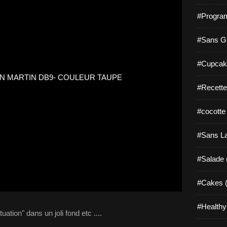
#Progra
#Sans Gl
#Cupcak
#Recette
#cocotte
#Sans La
#Salade 
#Cakes (
#Healthy
ation" dans un joli fond etc ....