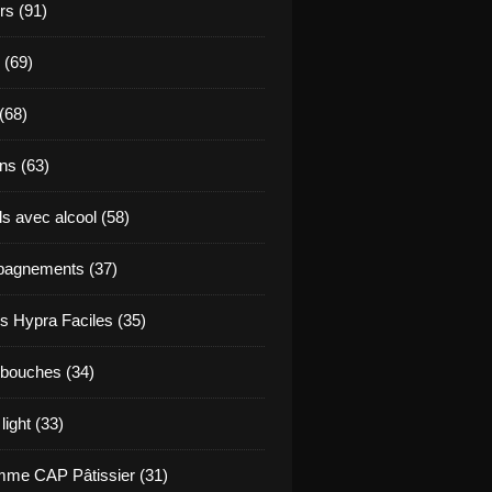
s (91)
 (69)
(68)
ns (63)
s avec alcool (58)
agnements (37)
s Hypra Faciles (35)
bouches (34)
light (33)
me CAP Pâtissier (31)