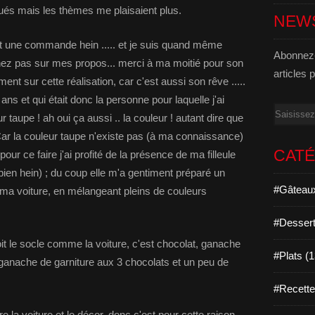
qués mais les thèmes me plaisaient plus.
NEW
t une commande hein ..... et je suis quand même
Abonnez-
nez pas sur mes propos... merci à ma moitié pour son
articles 
ment sur cette réalisation, car c'est aussi son rêve .....
ans et qui était donc la personne pour laquelle j'ai
Email
 taupe ! ah oui ça aussi .. la couleur ! autant dire que
ar la couleur taupe n'existe pas (à ma connaissance)
CAT
 pour ce faire j'ai profité de la présence de ma filleule
 bien hein) ; du coup elle m'a gentiment préparé un
#Gâteaux
ma voiture, en mélangeant pleins de couleurs
#Dessert
it le socle comme la voiture, c'est chocolat, ganache
#Plats (
ganache de garniture aux 3 chocolats et un peu de
#Recett
re la voiture et le décor, donc c'est pour cette raison