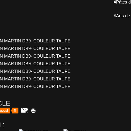
#Pâtes d
#Arts de 
CLE
epost
0
 :