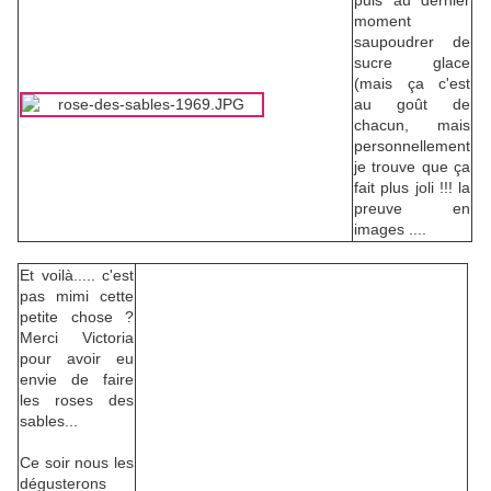
puis au dernier
moment
saupoudrer de
sucre glace
(mais ça c'est
au goût de
chacun, mais
personnellement
je trouve que ça
fait plus joli !!! la
preuve en
images ....
Et voilà..... c'est
pas mimi cette
petite chose ?
Merci Victoria
pour avoir eu
envie de faire
les roses des
sables...
Ce soir nous les
dégusterons