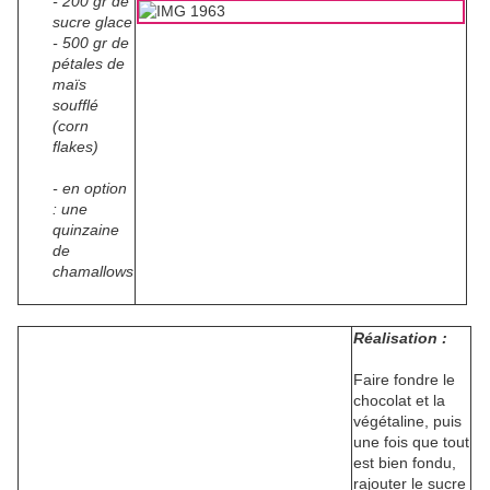
- 200 gr de
sucre glace
- 500 gr de
pétales de
maïs
soufflé
(corn
flakes)
- en option
: une
quinzaine
de
chamallows
Réalisation :
Faire fondre le
chocolat et la
végétaline, puis
une fois que tout
est
bien fondu,
rajouter le sucre