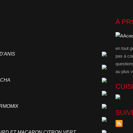
À P
en tout g
 D'ANIS
pas à co
question
au plus v
ANCHA
CUIS
HERMOMIX
SUIV
CURD ET MACARON CITRON VERT