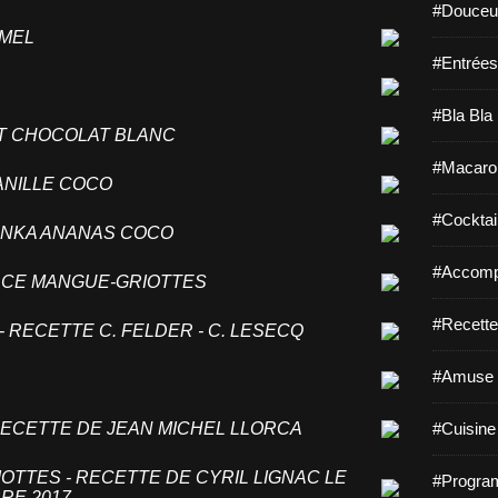
#Douceur
AMEL
#Entrées
E
#Bla Bla 
RT CHOCOLAT BLANC
#Macaro
ANILLE COCO
#Cocktail
TONKA ANANAS COCO
#Accomp
ACE MANGUE-GRIOTTES
#Recette
 RECETTE C. FELDER - C. LESECQ
#Amuse 
ECETTE DE JEAN MICHEL LLORCA
#Cuisine 
TTES - RECETTE DE CYRIL LIGNAC LE
#Program
BRE 2017