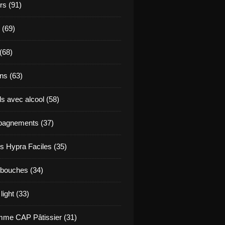
s (91)
 (69)
(68)
ns (63)
s avec alcool (58)
agnements (37)
s Hypra Faciles (35)
bouches (34)
light (33)
me CAP Pâtissier (31)