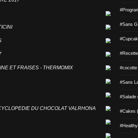
#Progra
#Sans Gl
ICINI
#Cupcak
ES
#Recette
AT
INE ET FRAISES - THERMOMIX
#cocotte
#Sans La
#Salade 
NCYCLOPEDIE DU CHOCOLAT VALRHONA
#Cakes (
#Healthy