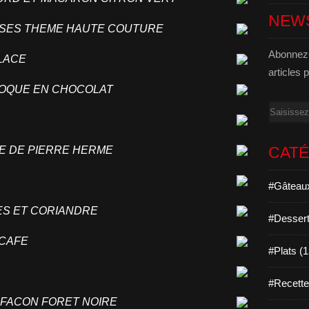
NEW
OISES THEME HAUTE COUTURE
Abonnez-
GLACE
articles 
 COQUE EN CHOCOLAT
Email
CAT
E DE PIERRE HERME
#Gâteaux
ES ET CORIANDRE
#Dessert
 CAFE
#Plats (
#Recett
 FACON FORET NOIRE