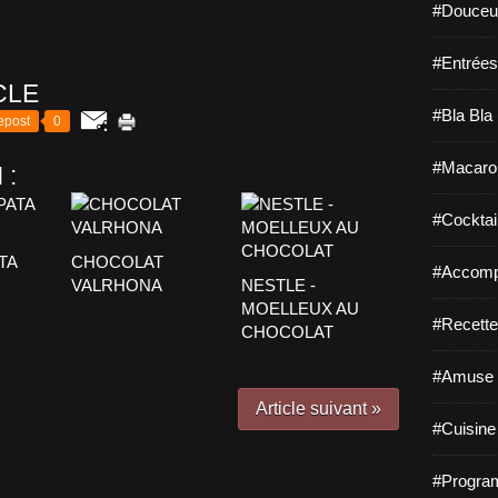
#Douceur
#Entrées
CLE
#Bla Bla 
epost
0
#Macaro
 :
#Cocktail
TA
CHOCOLAT
#Accomp
VALRHONA
NESTLE -
MOELLEUX AU
#Recette
CHOCOLAT
#Amuse 
Article suivant »
#Cuisine 
#Program