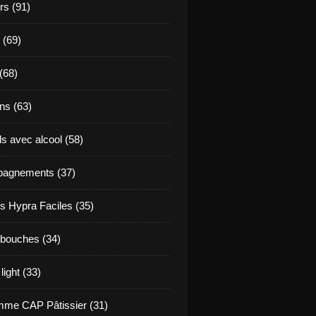
s (91)
 (69)
(68)
ns (63)
s avec alcool (58)
agnements (37)
s Hypra Faciles (35)
bouches (34)
light (33)
me CAP Pâtissier (31)