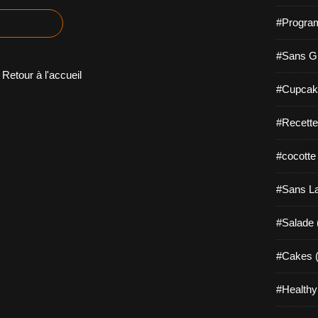
#Progra
#Sans Gl
Retour à l'accueil
#Cupcak
#Recette
#cocotte
#Sans La
#Salade 
#Cakes (
#Healthy