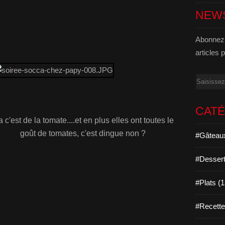
NEW
Abonnez-
articles 
Email
CAT
 c'est de la tomate....et en plus elles ont toutes le
goût de tomates, c'est dingue non ?
#Gâteaux
#Dessert
#Plats (
#Recett