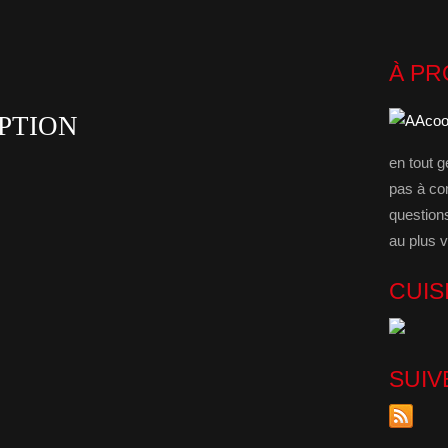
À P
PTION
en tout g
pas à co
question
au plus v
CUIS
SUIV