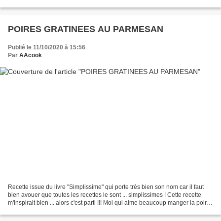
sel, poivre Réalisation...
POIRES GRATINEES AU PARMESAN
Publié le 11/10/2020 à 15:56
Par
AAcook
Recette issue du livre "Simplissime" qui porte très bien son nom car il faut
bien avouer que toutes les recettes le sont ... simplissimes ! Cette recette
m'inspirait bien ... alors c'est parti !!! Moi qui aime beaucoup manger la poire
avec du roquefort...