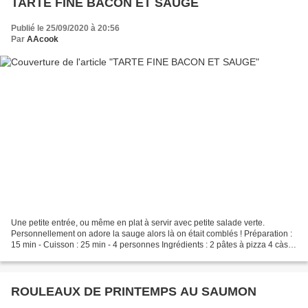
TARTE FINE BACON ET SAUGE
Publié le 25/09/2020 à 20:56
Par
AAcook
Une petite entrée, ou même en plat à servir avec petite salade verte.
Personnellement on adore la sauge alors là on était comblés ! Préparation :
15 min - Cuisson : 25 min - 4 personnes Ingrédients : 2 pâtes à pizza 4 càs
de crème épaisse 7 (ou plus !!!)...
ROULEAUX DE PRINTEMPS AU SAUMON