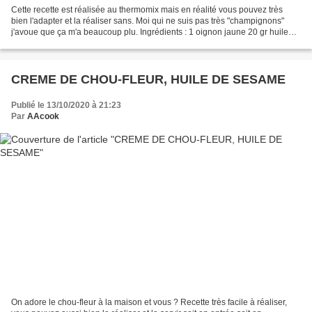
Cette recette est réalisée au thermomix mais en réalité vous pouvez très
bien l'adapter et la réaliser sans. Moi qui ne suis pas très "champignons"
j'avoue que ça m'a beaucoup plu. Ingrédients : 1 oignon jaune 20 gr huile
d'olive 30 gr de farine 300 gr...
CREME DE CHOU-FLEUR, HUILE DE SESAME
Publié le 13/10/2020 à 21:23
Par
AAcook
On adore le chou-fleur à la maison et vous ? Recette très facile à réaliser,