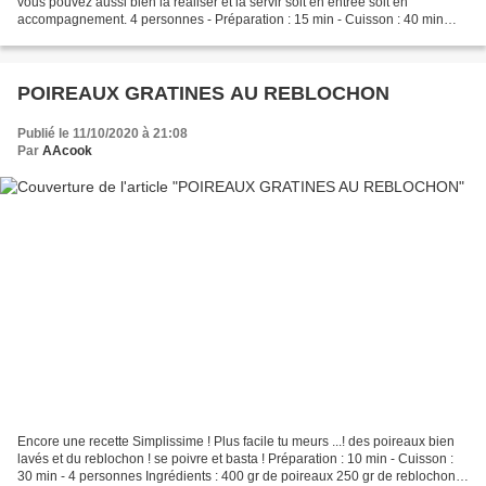
vous pouvez aussi bien la réaliser et la servir soit en entrée soit en
accompagnement. 4 personnes - Préparation : 15 min - Cuisson : 40 min
Ingrédients : 500 gr de chou fleur...
POIREAUX GRATINES AU REBLOCHON
Publié le 11/10/2020 à 21:08
Par
AAcook
Encore une recette Simplissime ! Plus facile tu meurs ...! des poireaux bien
lavés et du reblochon ! se poivre et basta ! Préparation : 10 min - Cuisson :
30 min - 4 personnes Ingrédients : 400 gr de poireaux 250 gr de reblochon