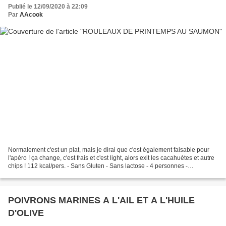
Publié le 12/09/2020 à 22:09
Par
AAcook
Normalement c'est un plat, mais je dirai que c'est également faisable pour
l'apéro ! ça change, c'est frais et c'est light, alors exit les cacahuètes et autre
chips ! 112 kcal/pers. - Sans Gluten - Sans lactose - 4 personnes -
Préparation : 15 min - sans...
POIVRONS MARINES A L'AIL ET A L'HUILE
D'OLIVE