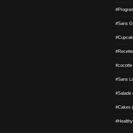
#Progra
#Sans Gl
#Cupcak
#Recette
#cocotte
#Sans La
#Salade 
#Cakes (
#Healthy