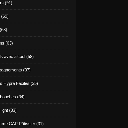
s (91)
 (69)
(68)
ns (63)
s avec alcool (58)
agnements (37)
s Hypra Faciles (35)
bouches (34)
light (33)
me CAP Pâtissier (31)