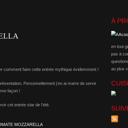
À P
ELLA
en tout g
pas à co
question
au plus v
uer comment faire cette entrée mythique évidemment !
CUIS
résentation. Personnellement j'en ai marre de servir
ême façon !
vir cet entrée star de l'été.
SUIV