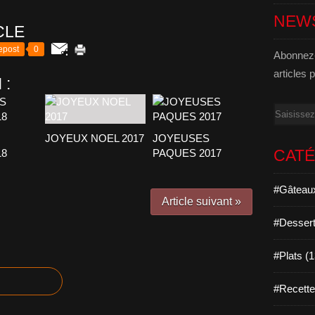
NEW
CLE
epost
0
Abonnez-
articles 
 :
Email
JOYEUX NOEL 2017
JOYEUSES
CAT
18
PAQUES 2017
#Gâteaux
Article suivant »
#Dessert
#Plats (
#Recett