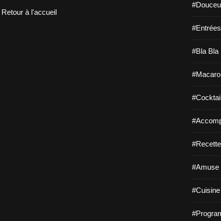
#Douceur
Retour à l'accueil
#Entrées
#Bla Bla 
#Macaro
#Cocktail
#Accomp
#Recette
#Amuse 
#Cuisine 
#Program