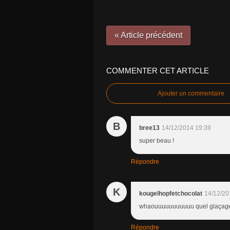
« Article précédent
COMMENTER CET ARTICLE
Ajouter un commentaire
B
bree13
14/12/2014 19:39
super beau !
Répondre
K
kougelhopfetchocolat
14/12/20
whaouuuuuuuuuuu quel glaçag
Répondre