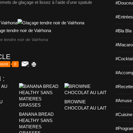
mets de glaçage et lissez à l'aide d'une spatule
#Douceur
#Entrées
#Bla Bla 
e tendre noir de Valrhona
#Macaro
CLE
#Cocktail
epost
0
#Accomp
 :
#Recette
#Amuse 
U
BROWNIE
CHOCOLAT AU LAIT
BANANA BREAD
#Cuisine 
HEALTHY SANS
MATIERES
#Program
GRASSES