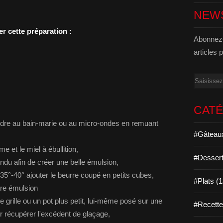
NEW
r cette préparation :
Abonnez-
articles 
Email
CAT
fondre au bain-marie ou au micro-ondes en remuant
#Gâteaux
e et le miel à ébullition,
#Dessert
ondu afin de créer une belle émulsion,
 35°-40° ajouter le beurre coupé en petits cubes,
#Plats (
otre émulsion
e grille ou un pot plus petit, lui-même posé sur une
#Recett
 récupérer l'excédent de glaçage,