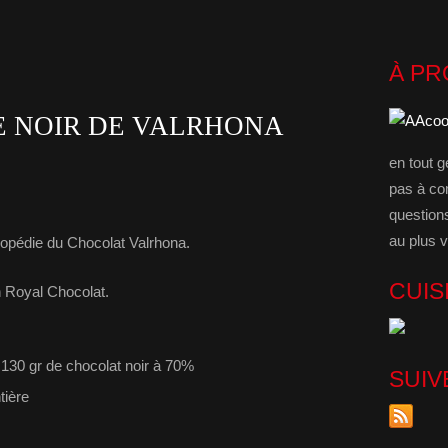
À P
 NOIR DE VALRHONA
en tout g
pas à co
question
au plus v
clopédie du Chocolat Valrhona.
CUIS
n Royal Chocolat.
 130 gr de chocolat noir à 70%
SUIV
tière