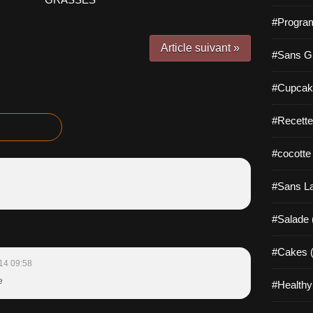
#Progra
Article suivant »
#Sans Gl
#Cupcak
#Recette
#cocotte
#Sans La
#Salade 
#Cakes (
14 09:58
e
#Healthy