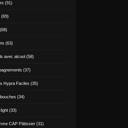
s (91)
 (69)
(68)
ns (63)
s avec alcool (58)
agnements (37)
s Hypra Faciles (35)
bouches (34)
light (33)
me CAP Pâtissier (31)