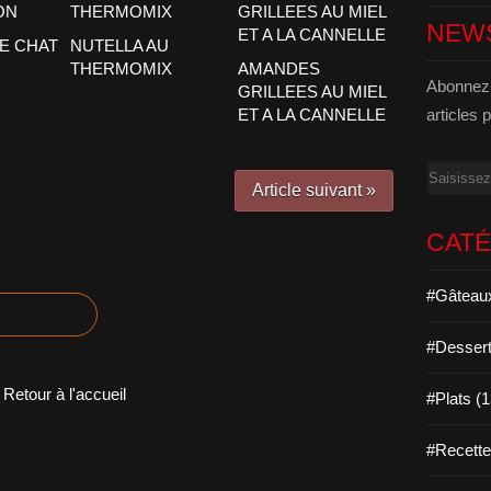
NEW
E CHAT
NUTELLA AU
THERMOMIX
AMANDES
Abonnez-
GRILLEES AU MIEL
ET A LA CANNELLE
articles 
Email
Article suivant »
CAT
#Gâteaux
#Dessert
Retour à l'accueil
#Plats (
#Recett