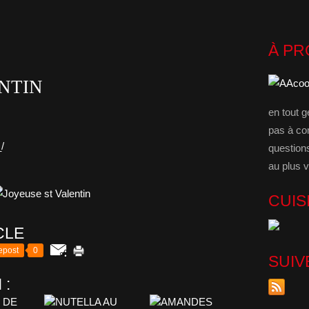
À P
NTIN
en tout g
pas à co
/
question
au plus v
CUIS
CLE
epost
0
SUIV
 :