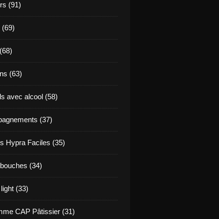
s (91)
 (69)
(68)
ns (63)
s avec alcool (58)
agnements (37)
s Hypra Faciles (35)
bouches (34)
light (33)
me CAP Pâtissier (31)