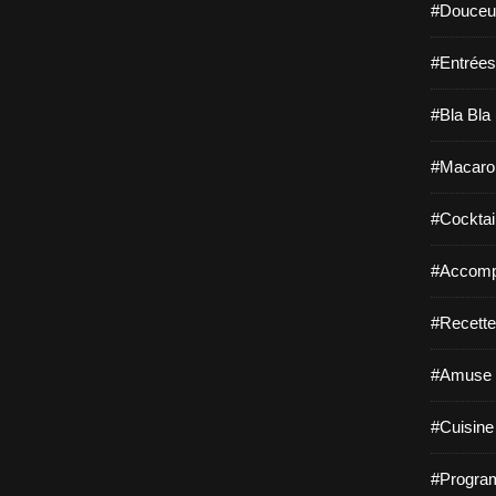
#Douceur
#Entrées
#Bla Bla 
#Macaro
#Cocktail
#Accomp
#Recette
#Amuse 
#Cuisine 
#Program