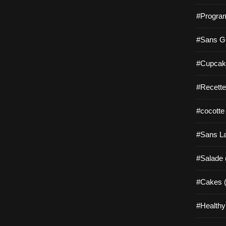
#Progra
#Sans Gl
#Cupcak
#Recette
#cocotte
#Sans La
#Salade 
#Cakes (
#Healthy