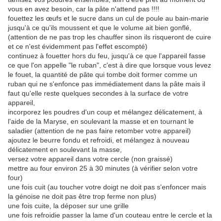
vous en avez besoin, car la pâte n'attend pas !!!!
fouettez les œufs et le sucre dans un cul de poule au bain-marie
jusqu'à ce qu'ils moussent et que le volume ait bien gonflé,
(attention de ne pas trop les chauffer sinon ils risqueront de cuire
et ce n'est évidemment pas l'effet escompté)
continuez à fouetter hors du feu, jusqu'à ce que l'appareil fasse
ce que l'on appelle "le ruban", c'est à dire que lorsque vous levez
le fouet, la quantité de pâte qui tombe doit former comme un
ruban qui ne s'enfonce pas immédiatement dans la pâte mais il
faut qu'elle reste quelques secondes à la surface de votre
appareil,
incorporez les poudres d'un coup et mélangez délicatement, à
l'aide de la Maryse, en soulevant la masse et en tournant le
saladier (attention de ne pas faire retomber votre appareil)
ajoutez le beurre fondu et refroidi, et mélangez à nouveau
délicatement en soulevant la masse,
versez votre appareil dans votre cercle (non graissé)
mettre au four environ 25 à 30 minutes (à vérifier selon votre
four)
une fois cuit (au toucher votre doigt ne doit pas s'enfoncer mais
la génoise ne doit pas être trop ferme non plus)
une fois cuite, la déposer sur une grille
une fois refroidie passer la lame d'un couteau entre le cercle et la