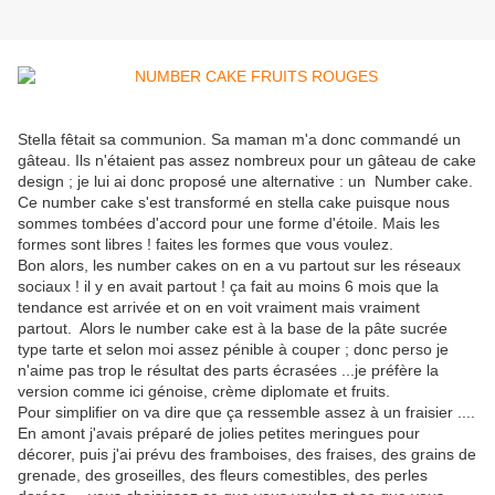
Stella fêtait sa communion. Sa maman m'a donc commandé un
gâteau. Ils n'étaient pas assez nombreux pour un gâteau de cake
design ; je lui ai donc proposé une alternative : un Number cake.
Ce number cake s'est transformé en stella cake puisque nous
sommes tombées d'accord pour une forme d'étoile. Mais les
formes sont libres ! faites les formes que vous voulez.
Bon alors, les number cakes on en a vu partout sur les réseaux
sociaux ! il y en avait partout ! ça fait au moins 6 mois que la
tendance est arrivée et on en voit vraiment mais vraiment
partout. Alors le number cake est à la base de la pâte sucrée
type tarte et selon moi assez pénible à couper ; donc perso je
n'aime pas trop le résultat des parts écrasées ...je préfère la
version comme ici génoise, crème diplomate et fruits.
Pour simplifier on va dire que ça ressemble assez à un fraisier ....
En amont j'avais préparé de jolies petites meringues pour
décorer, puis j'ai prévu des framboises, des fraises, des grains de
grenade, des groseilles, des fleurs comestibles, des perles