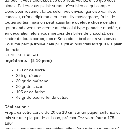
dorées,... vous choisissez ce que vous voulez et ce que vous
aimez. Faites-vous plaisir surtout c'est bien ce qui compte.
Donc pour résumer, faites selon vos envies, génoise vanillée,
chocolat, crème diplomate ou chantilly mascarpone, fruits de
toutes sortes, mais on peut aussi faire quelque chose de plus
gourmand avec une crème au chocolat type ganache montée, et
en décoration alors vous mettrez des billes de chocolat, des
kinder de touts sortes, des m&m's etc ... bref selon vos envies.
Pour ma part je trouve cela plus joli et plus frais lorsqu'il y a plein
de fruits !
GÉNOISE CACAO
Ingrédients : (8-10 pers)
150 gr de sucre
225 gr d'œufs
30 gr de maïzena
30 gr de cacao
105 gr de farine
45 gr de beurre fondu et tiédi
Réalisation :
Préparez votre cercle de 20 ou 18 cm sur un papier sulfurisé et
mis sur une plaque de cuisson, préchauffez votre four à 175-
180°,
tamisez vos poudres ensembles, afin d'être prêt au moment où