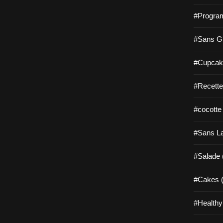
#Progra
#Sans Gl
#Cupcak
#Recette
#cocotte
#Sans La
#Salade 
#Cakes (
#Healthy