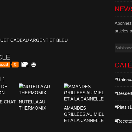
NEW
Abonnez-
articles 
Email
CLE
CAT
epost
0
 :
#Gâteaux
#Dessert
E CHAT
NUTELLA AU
#Plats (
THERMOMIX
AMANDES
GRILLEES AU MIEL
ET A LA CANNELLE
#Recett