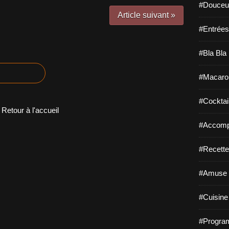
#Douceur
Article suivant »
#Entrées
#Bla Bla 
#Macaro
#Cocktail
Retour à l'accueil
#Accomp
#Recette
#Amuse 
#Cuisine 
#Program