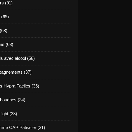
s (91)
 (69)
(68)
ns (63)
s avec alcool (58)
agnements (37)
s Hypra Faciles (35)
bouches (34)
light (33)
me CAP Pâtissier (31)