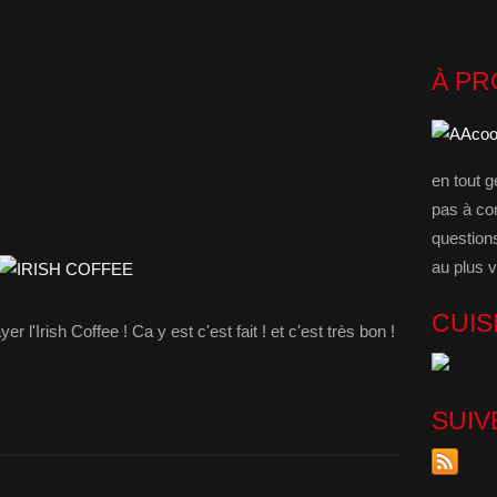
À P
en tout g
pas à co
question
au plus v
CUIS
r l'Irish Coffee ! Ca y est c'est fait ! et c'est très bon !
SUIV