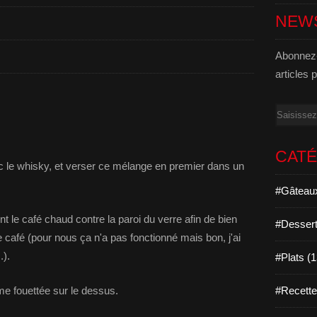
NEW
Abonnez-
articles 
Email
CAT
c le whisky, et verser ce mélange en premier dans un
#Gâteaux
ent le café chaud contre la paroi du verre afin de bien
#Dessert
café (pour nous ça n'a pas fonctionné mais bon, j'ai
.).
#Plats (
me fouettée sur le dessus.
#Recett