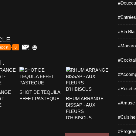
#Douceur
#Entrées
#Bla Bla 
CLE
#Macaro
epost
0
#Cocktail
 :
#Accomp
#Recette
ANGE
SHOT DE TEQUILA
T-
EFFET PASTEQUE
RHUM ARRANGE
#Amuse 
E
BISSAP - AUX
FLEURS
#Cuisine 
D'HIBISCUS
#Program