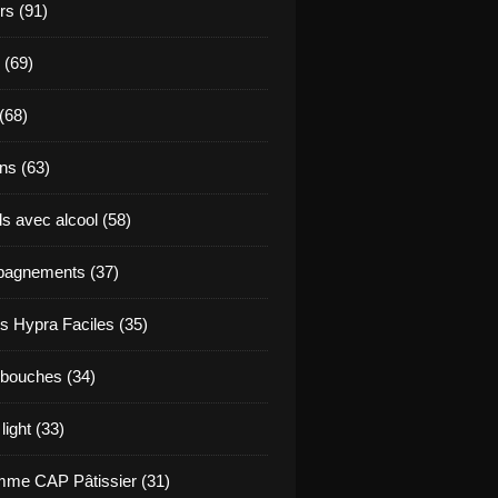
s (91)
 (69)
(68)
ns (63)
s avec alcool (58)
agnements (37)
s Hypra Faciles (35)
bouches (34)
light (33)
me CAP Pâtissier (31)