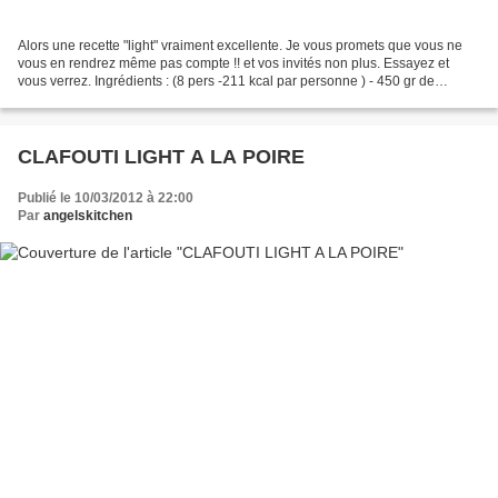
Alors une recette "light" vraiment excellente. Je vous promets que vous ne
vous en rendrez même pas compte !! et vos invités non plus. Essayez et
vous verrez. Ingrédients : (8 pers -211 kcal par personne ) - 450 gr de
griottes surgelées (ou fraîches si...
CLAFOUTI LIGHT A LA POIRE
Publié le 10/03/2012 à 22:00
Par
angelskitchen