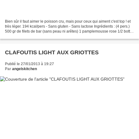
Bien sûr il faut aimer le poisson cru, mais pour ceux qui aiment c'est top ! et
très léger. 194 kcal/pers - Sans gluten - Sans lactose Ingrédients : (4 pers.)
500 gr de filets de bar (sans peau ni arêtes) 1 pamplemousse rose 1/2 botte
de coriandre 3 càs...
CLAFOUTIS LIGHT AUX GRIOTTES
Publié le 27/01/2013 à 19:27
Par
angelskitchen