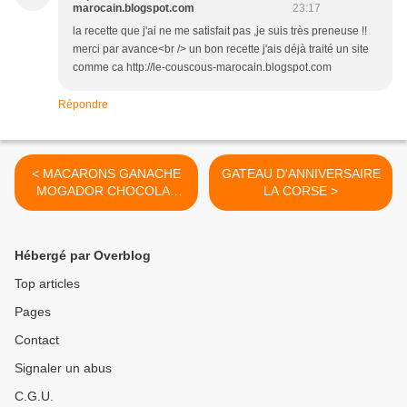
marocain.blogspot.com
23:17
la recette que j'ai ne me satisfait pas ,je suis très preneuse !!
merci par avance<br /> un bon recette j'ais déjà traité un site
comme ca http://le-couscous-marocain.blogspot.com
Répondre
< MACARONS GANACHE
GATEAU D'ANNIVERSAIRE
MOGADOR CHOCOLAT
LA CORSE >
LAIT PASSION DE PIERRE
HERME
Hébergé par Overblog
Top articles
Pages
Contact
Signaler un abus
C.G.U.