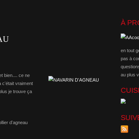
À P
AU
en tout g
pas à co
question
au plus v
t bien.... ce ne
la c'était vraiment
CUIS
 plus je trouve ça
SUIV
llier d'agneau