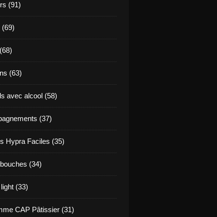
s (91)
 (69)
(68)
ns (63)
s avec alcool (58)
agnements (37)
s Hypra Faciles (35)
bouches (34)
light (33)
me CAP Pâtissier (31)