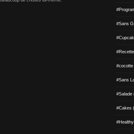
#Progra
#Sans Gl
#Cupcak
#Recette
#cocotte
#Sans La
#Salade 
#Cakes (
#Healthy