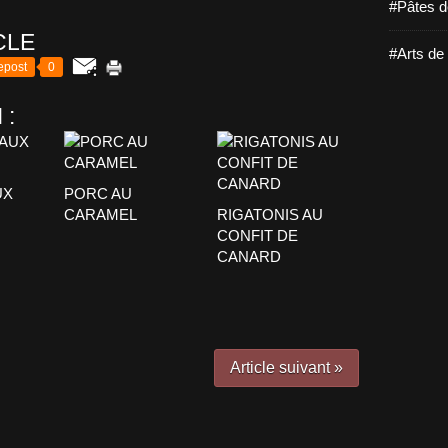
#Pâtes d
CLE
#Arts de 
epost
0
 :
UX
PORC AU
CARAMEL
RIGATONIS AU
CONFIT DE
CANARD
Article suivant »