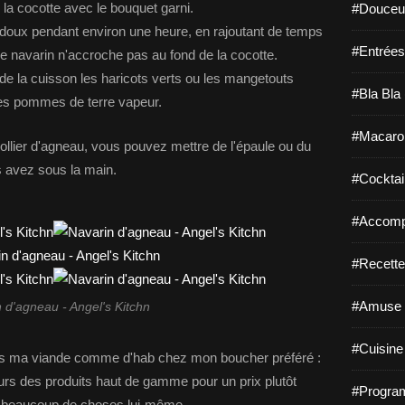
 la cocotte avec le bouquet garni.
#Douceur
s doux pendant environ une heure, en rajoutant de temps
#Entrées
e navarin n'accroche pas au fond de la cocotte.
 de la cuisson les haricots verts ou les mangetouts
#Bla Bla 
 des pommes de terre vapeur.
#Macaro
 collier d'agneau, vous pouvez mettre de l'épaule ou du
s avez sous la main.
#Cocktail
#Accomp
#Recette
#Amuse 
 d'agneau - Angel's Kitchn
#Cuisine 
i pris ma viande comme d'hab chez mon boucher préféré :
urs des produits haut de gamme pour un prix plutôt
#Program
fait beaucoup de choses lui-même.