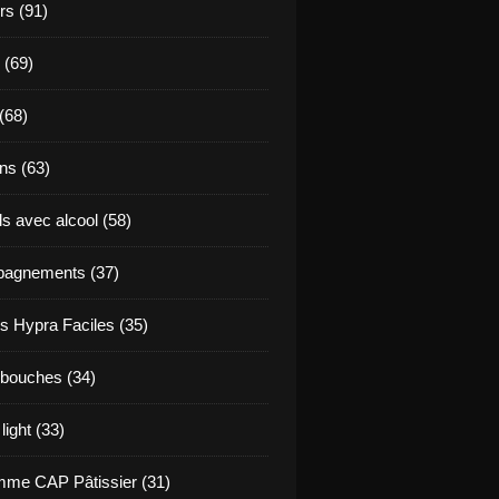
s (91)
 (69)
(68)
ns (63)
s avec alcool (58)
agnements (37)
s Hypra Faciles (35)
bouches (34)
light (33)
me CAP Pâtissier (31)