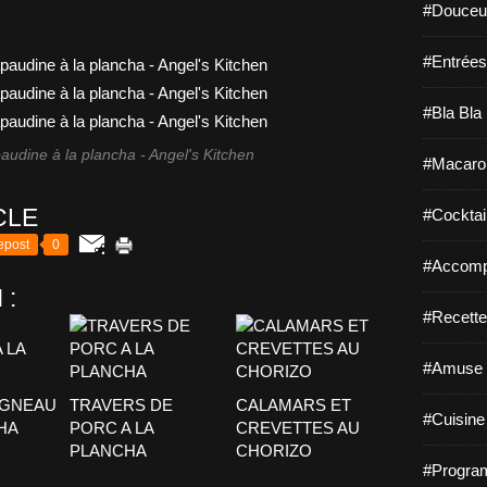
#Douceur
#Entrées
#Bla Bla 
audine à la plancha - Angel's Kitchen
#Macaro
CLE
#Cocktail
epost
0
#Accomp
 :
#Recette
#Amuse 
AGNEAU
TRAVERS DE
CALAMARS ET
#Cuisine 
HA
PORC A LA
CREVETTES AU
PLANCHA
CHORIZO
#Program