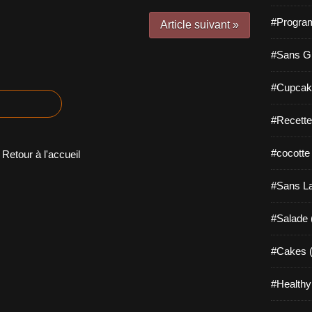
#Progra
Article suivant »
#Sans Gl
#Cupcak
#Recette
#cocotte
Retour à l'accueil
#Sans La
#Salade 
#Cakes (
#Healthy