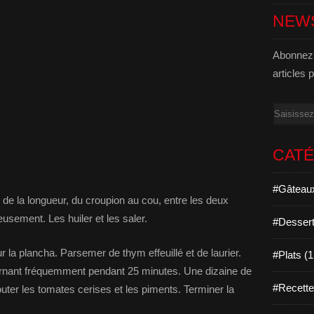
NEW
Abonnez-
articles 
Email
CAT
#Gâteaux
de la longueur, du croupion au cou, entre les deux
eusement. Les huiler et les saler.
#Dessert
r la plancha. Parsemer de thym effeuillé et de laurier.
#Plats (
ournant fréquemment pendant 25 minutes. Une dizaine de
#Recett
outer les tomates cerises et les piments. Terminer la