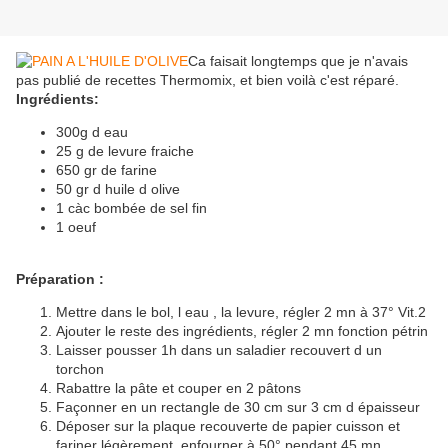
Ca faisait longtemps que je n'avais
pas publié de recettes Thermomix, et bien voilà c'est réparé.
Ingrédients:
300g d eau
25 g de levure fraiche
650 gr de farine
50 gr d huile d olive
1 càc bombée de sel fin
1 oeuf
Préparation :
Mettre dans le bol, l eau , la levure, régler 2 mn à 37° Vit.2
Ajouter le reste des ingrédients, régler 2 mn fonction pétrin
Laisser pousser 1h dans un saladier recouvert d un
torchon
Rabattre la pâte et couper en 2 pâtons
Façonner en un rectangle de 30 cm sur 3 cm d épaisseur
Déposer sur la plaque recouverte de papier cuisson et
fariner légèrement, enfourner à 50° pendant 45 mn