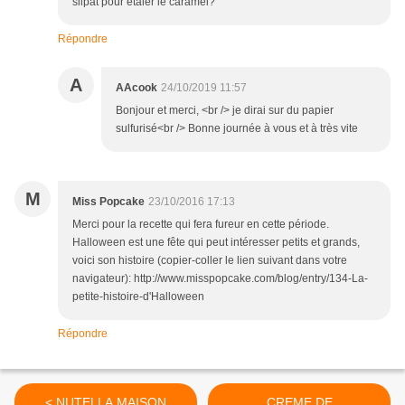
silpat pour étaler le caramel?
Répondre
A
AAcook
24/10/2019 11:57
Bonjour et merci, <br /> je dirai sur du papier
sulfurisé<br /> Bonne journée à vous et à très vite
M
Miss Popcake
23/10/2016 17:13
Merci pour la recette qui fera fureur en cette période.
Halloween est une fête qui peut intéresser petits et grands,
voici son histoire (copier-coller le lien suivant dans votre
navigateur): http://www.misspopcake.com/blog/entry/134-La-
petite-histoire-d'Halloween
Répondre
< NUTELLA MAISON
CREME DE