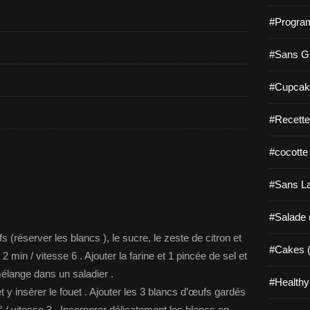
#Progra
#Sans Gl
#Cupcak
#Recette
#cocotte
#Sans La
#Salade 
 (réserver les blancs ), le sucre, le zeste de citron et
#Cakes (
 min / vitesse 6 . Ajouter la farine et 1 pincée de sel et
mélange dans un saladier .
#Healthy
 et y insérer le fouet . Ajouter les 3 blancs d’œufs gardés
° / vitesse 3 . Incorporer délicatement les blancs en