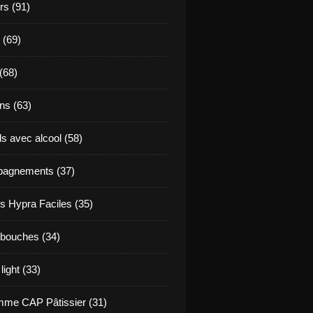
s (91)
 (69)
(68)
ns (63)
s avec alcool (58)
agnements (37)
s Hypra Faciles (35)
bouches (34)
light (33)
me CAP Pâtissier (31)