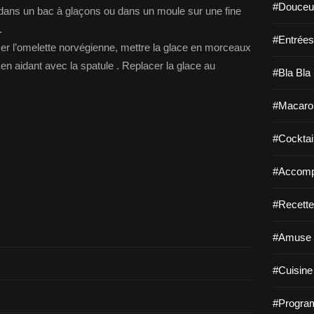
#Douceur
 dans un bac à glaçons ou dans un moule sur une fine
r.
#Entrées
 l’omelette norvégienne, mettre la glace en morceaux
 en aidant avec la spatule . Replacer la glace au
#Bla Bla 
#Macaro
#Cocktail
#Accomp
#Recette
#Amuse 
#Cuisine 
#Program