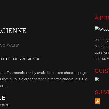
À P
EGIENNE
en tout g
 - VORWERK
pas à co
question
au plus v
CUIS
cette Thermomix car il y avait des petites choses que je
s libre à vous d'aller chercher la recette classique sur le
é ...
SUIV
LE
veille)