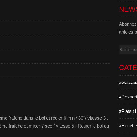
NEW
Abonnez-
articles 
Email
CAT
#Gâteaux
#Dessert
#Plats (
ème fraîche dans le bol et régler 6 min / 80°/ vitesse 3 .
#Recett
crème fraîche et mixer 7 sec / vitesse 5 . Retirer le bol du