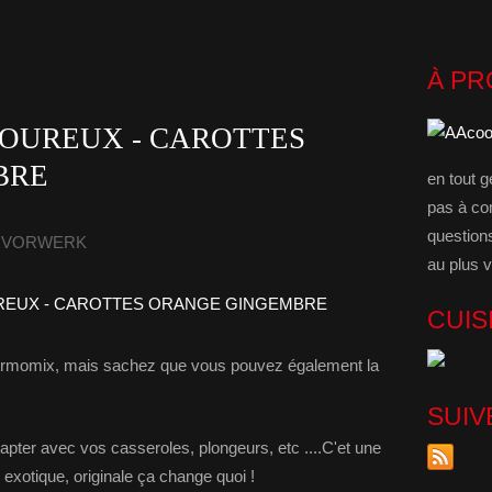
À P
MOUREUX - CAROTTES
BRE
en tout g
pas à co
question
 - VORWERK
au plus v
CUIS
thermomix, mais sachez que vous pouvez également la
SUIV
'adapter avec vos casseroles, plongeurs, etc ....C'et une
s exotique, originale ça change quoi !