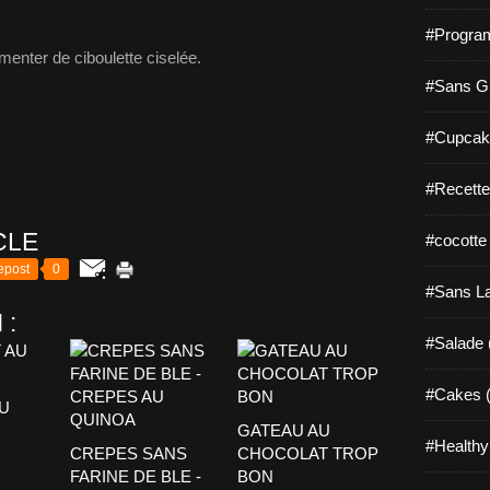
#Progra
menter de ciboulette ciselée.
#Sans Gl
#Cupcak
#Recette
CLE
#cocotte
epost
0
#Sans La
 :
#Salade 
#Cakes (
U
GATEAU AU
#Healthy
CREPES SANS
CHOCOLAT TROP
FARINE DE BLE -
BON