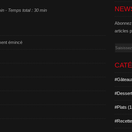
NEW
min - Temps total : 30 min
Abonnez-
articles 
ement émincé
Email
CAT
#Gâteaux
#Dessert
#Plats (
#Recett