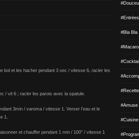
#Douceur
#Entrées
#Bla Bla 
#Macaro
#Cocktail
e bol et les hacher pendant 3 sec / vitesse 6, racler les
#Accomp
#Recette
c / vit 6 ; racler les parois avec la spatule.
#Amuse 
pendant 3min / varoma / vitesse 1. Verser l'eau et le
se 1.
#Cuisine 
saisonner et chauffer pendant 1 min / 100° / vitesse 1
#Program