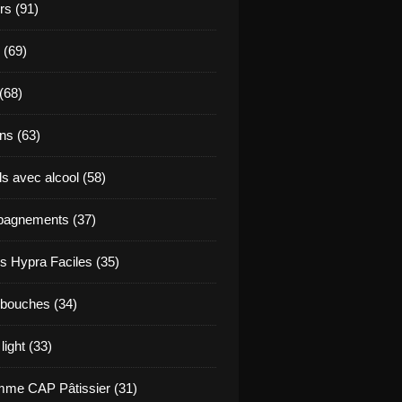
s (91)
 (69)
(68)
ns (63)
s avec alcool (58)
agnements (37)
s Hypra Faciles (35)
bouches (34)
light (33)
me CAP Pâtissier (31)