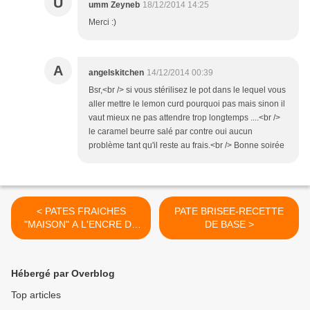
U
umm Zeyneb
18/12/2014 14:25
Merci :)
A
angelskitchen
14/12/2014 00:39
Bsr,<br /> si vous stérilisez le pot dans le lequel vous
aller mettre le lemon curd pourquoi pas mais sinon il
vaut mieux ne pas attendre trop longtemps ....<br />
le caramel beurre salé par contre oui aucun
problème tant qu'il reste au frais.<br /> Bonne soirée
< PATES FRAICHES
PATE BRISEE-RECETTE
"MAISON" A L'ENCRE DE
DE BASE >
SEICHE
Hébergé par Overblog
Top articles