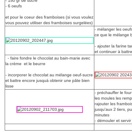
- 150 gr de sucre
- 6 oeufs
et pour le coeur des framboises (si vous voulez
vous pouvez utiliser des framboises surgelées)
- mélanger les oeufs
ce que le mélange 
- ajouter la farine 
et continuer à battr
- faire fondre le chocolat au bain-marie avec
la crème et le beurre
- incorporer le chocolat au mélange oeuf-sucre
et battre encore jusquà obtenir une pâte bien
lisse
- préchauffer le four
les moules les rempl
rajouter les framboi
jusqu'aux 2 tiers, p
minutes
- démouler et ser