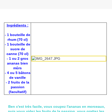
Ingrédients :
- 1 bouteille de
rhum (70 cl)
- 1 bouteille de
sucre de
canne (70 cl)
- 1 ou 2 gros
ananas bien
mûrs
- 4 ou 5 bâtons
de vanille
- 2 fruits de la
passion
(facultatif)
Ben c'est très facile, vous coupez l'ananas en morceaux,
puis vous videz les fruits de la passion, vous grattez les