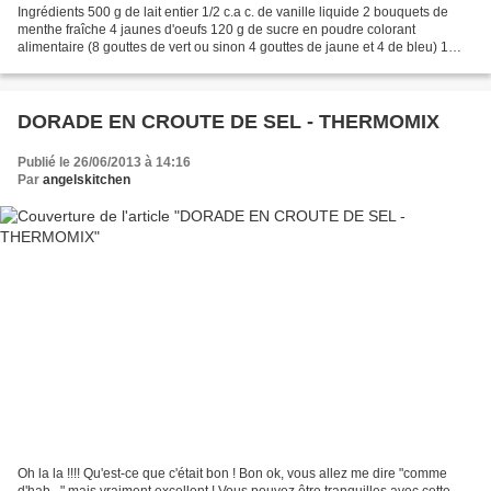
Ingrédients 500 g de lait entier 1/2 c.a c. de vanille liquide 2 bouquets de
menthe fraîche 4 jaunes d'oeufs 120 g de sucre en poudre colorant
alimentaire (8 gouttes de vert ou sinon 4 gouttes de jaune et 4 de bleu) 1
blanc d'oeuf 100 g de chocolat noir...
DORADE EN CROUTE DE SEL - THERMOMIX
Publié le 26/06/2013 à 14:16
Par
angelskitchen
Oh la la !!!! Qu'est-ce que c'était bon ! Bon ok, vous allez me dire "comme
d'hab..." mais vraiment excellent ! Vous pouvez être tranquilles avec cette