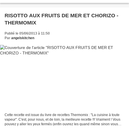
alors là nous avons mis...
RISOTTO AUX FRUITS DE MER ET CHORIZO -
THERMOMIX
Publié le 05/06/2013 à 11:50
Par
angelskitchen
Cette recette est issue du livre de recettes Thermomix : "La cuisine à toute
vapeur". C'est, pour nous, et de loin, la meilleure recette !!! Vraiment ! Vous
pouvez y aller les yeux fermés (enfin ouvrez les quand même sinon vous
risquez de vous faire mal) Risottto...