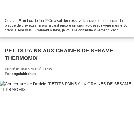
Oulala !!!!! un truc de fou !!! On avait déjà essayé la soupe de poissons, la
bisque de crevettes ; mais là c'est encore un cran au-dessus voire même 10
crans au-dessus ! Vraiment à faire, je vous le conseille vivement. Petit
conseil qui vous fera faire...
PETITS PAINS AUX GRAINES DE SESAME -
THERMOMIX
Publié le 18/07/2013 à 21:35
Par
angelskitchen