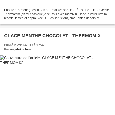
Encore des meringues !!! Ben oui, mais ce sont les 1ères que je fais avec le
Thermomix (en tout cas que je réussis avec momix !). Donc je vous livre la
recette, testée et approuvée !!! Elles sont extra, craquantes dehors et
fondantes dedans. La perfection...
GLACE MENTHE CHOCOLAT - THERMOMIX
Publié le 29/06/2013 à 17:42
Par
angelskitchen