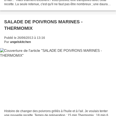
recette. La seule retenue, c'est qu'il ne faut pas être nombreux ; une daurade
pour 3 c'était juste...
SALADE DE POIVRONS MARINES -
THERMOMIX
Publié le 26/06/2013 à 13:16
Par
angelskitchen
Histoire de changer des poivrons grillés à l'huile et à l'ail. Je voulais tenter
une nouvelle recette. Temps de préparation : 15 min Thermomix : 18 min 6