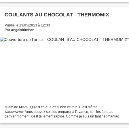
COULANTS AU CHOCOLAT - THERMOMIX
Publié le 29/05/2013 à 12:33
Par
angelskitchen
Miam de Miam ! Qu'est ce que c'est bon ce truc. C'est même ..............
waouwwww. Vous pouvez soit les préparer à l'avance, soit les faire au
dernier moment, c'est tellement rapide. Comme je suis un tantinet maniaque
j'aime bien tout préparer à l'avance...