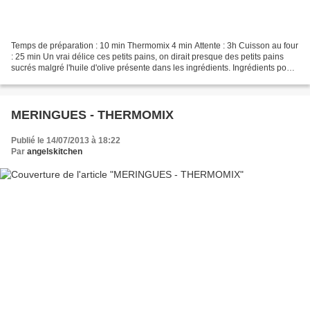
Temps de préparation : 10 min Thermomix 4 min Attente : 3h Cuisson au four
: 25 min Un vrai délice ces petits pains, on dirait presque des petits pains
sucrés malgré l'huile d'olive présente dans les ingrédients. Ingrédients pour
12 petits pains : 250...
MERINGUES - THERMOMIX
Publié le 14/07/2013 à 18:22
Par
angelskitchen