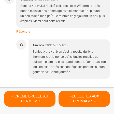
Bonjour,<br /> J'ai réalisé cette recette le WE dernier : très
bonne mais un peu dommage qu'elle manque de "piquant",
un peu fade à mon goût. Je referais en y ajoutant un peu plus
d'épices. Merci pour cette recette.
Répondre
A
AAcook
20/11/2015 10:55
Bonjour,<br /> et bien c'est la recette du livre
thermomix, et je pense qu'ils font les recettes qui
puissent plaire au plus grand nombre. Donc, pas trop
fort...en effet, après chacun règle les parfums à leurs
goûts.<br /> Bonne journée
< CREME BRULEE AU
FEUILLETES AUX
THERMOMIX
FROMAGES -
THERMOMIX >