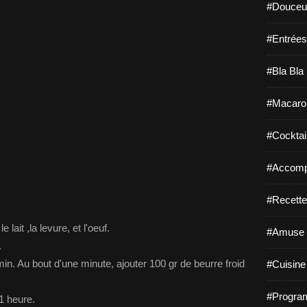
#Douceur
#Entrées
#Bla Bla 
#Macaro
#Cocktail
#Accomp
#Recette
e lait ,la levure, et l'oeuf.
#Amuse 
.
 5min. Au bout d'une minute, ajouter 100 gr de beurre froid
#Cuisine 
#Program
1 heure.