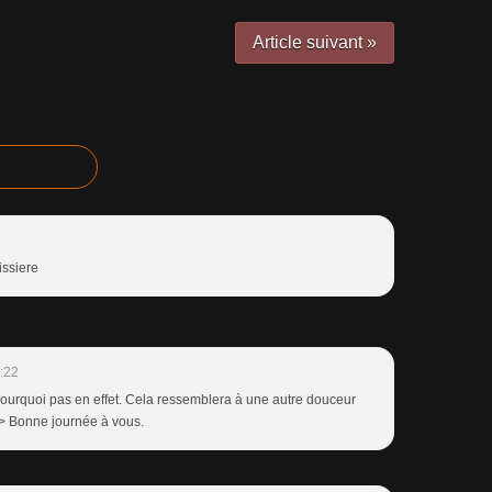
Article suivant »
issiere
:22
i pourquoi pas en effet. Cela ressemblera à une autre douceur
/> Bonne journée à vous.