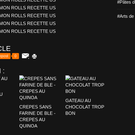
#Pâtes d
#Arts de 
CLE
epost
0
 :
U
GATEAU AU
CREPES SANS
CHOCOLAT TROP
FARINE DE BLE -
BON
CREPES AU
QUINOA