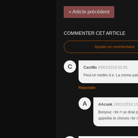
« Article précédent
COMMENTER CET ARTICLE
Ajouter un commentaire
C
Castillo
28/01/2018 02:06
Peut on mettre d e. La creme pat
Répondre
A
AAcook
28/01/2018 13
Bonjour, <br /> je dira
appelée le chinois.<br 