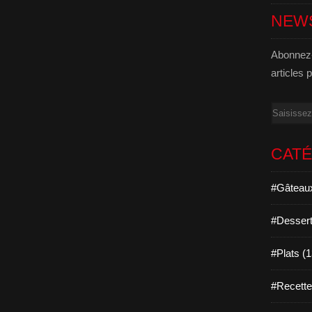
NEW
Abonnez-
articles 
Email
CAT
#Gâteaux
#Dessert
#Plats (
#Recett