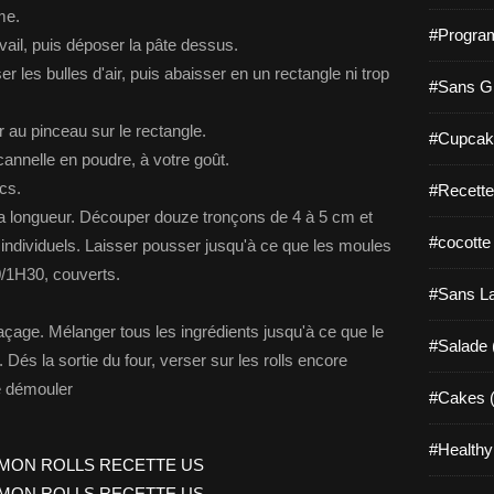
me.
#Progra
vail, puis déposer la pâte dessus.
r les bulles d'air, puis abaisser en un rectangle ni trop
#Sans Gl
er au pinceau sur le rectangle.
#Cupcak
nnelle en poudre, à votre goût.
cs.
#Recette
 la longueur. Découper douze tronçons de 4 à 5 cm et
#cocotte
ndividuels. Laisser pousser jusqu'à ce que les moules
0/1H30, couverts.
#Sans La
açage. Mélanger tous les ingrédients jusqu'à ce que le
#Salade 
. Dés la sortie du four, verser sur les rolls encore
de démouler
#Cakes (
#Healthy