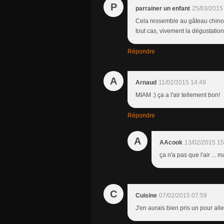
P
parrainer un enfant
25/03/2015
Cela ressemble au gâteau chinois
tout cas, vivement la dégustation
Répondre
A
Arnaud
11/02/2015 14:49
MIAM :) ça a l'air tellement bon!
Répondre
A
AAcook
13/02/2015 15
ça n'a pas que l'air ...
C
Cuisine
07/02/2015 07:59
J'en aurais bien pris un pour all