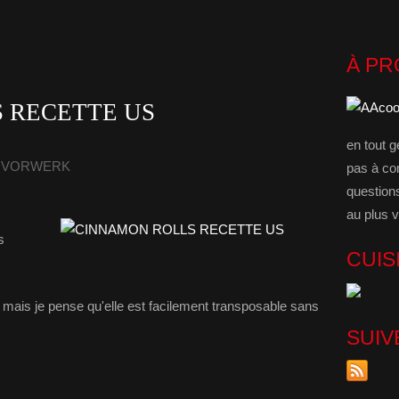
À P
 RECETTE US
en tout g
 - VORWERK
pas à co
question
au plus v
,
s
CUIS
 mais je pense qu'elle est facilement transposable sans
SUIV