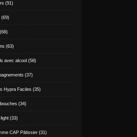
s (91)
 (69)
(68)
ns (63)
s avec alcool (58)
agnements (37)
s Hypra Faciles (35)
bouches (34)
light (33)
me CAP Pâtissier (31)