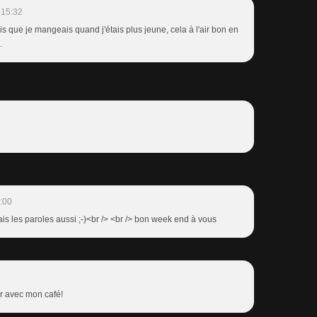
 15:32
 que je mangeais quand j'étais plus jeune, cela à l'air bon en
.
:00
 mais les paroles aussi ;-)<br /> <br /> bon week end à vous
er avec mon café!