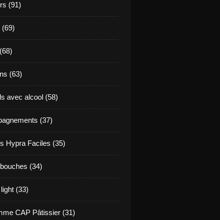
s (91)
 (69)
(68)
ns (63)
s avec alcool (58)
agnements (37)
s Hypra Faciles (35)
bouches (34)
light (33)
me CAP Pâtissier (31)