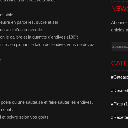
NEW
ossible,
beurre en parcelles, sucre et sel
Abonnez-
furisé et d'un couvercle
articles 
n le calibre et la quantité d'endives (180°)
te : en piquant le talon de l'endive, vous ne devez
Email
e
CAT
#Gâteaux
#Dessert
 poêle ou une sauteuse et faire sauter les endives,
#Plats (
 à souhait
l et poivre selon vos goûts.
#Recett