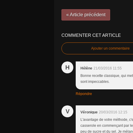
« Article précédent
COMMENTER CET ARTICLE
Ajouter un commentaire
H
Hélène
21/03/2016 11:55
Bonne recette classique, qui met
sont impeccables.
Répondre
V
Véronique
20/03/2016 12:15
L'avantage de votre méthode, c'est
casserole en commençant par les 
peu de sucre et du sel. Je mélan