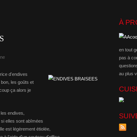
À P
S
en tout g
ine
pas à co
question
au plus v
rice d'endives
 bon, les goûts et
CUIS
coup ça alors je
les endives,
SUIV
s si elles sont abîmées
elle est légèrement étiolée,
e à l'aide d'un couteau d'office