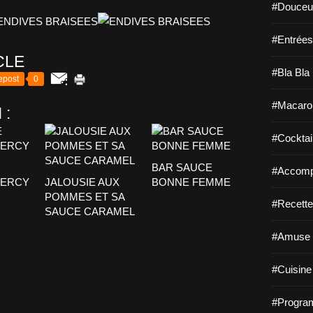
#Douceur
#Entrées
CLE
#Bla Bla 
epost
0
#Macaro
 :
#Cocktail
BAR SAUCE
#Accomp
BERCY
JALOUSIE AUX
BONNE FEMME
POMMES ET SA
#Recette
SAUCE CARAMEL
#Amuse 
#Cuisine 
#Program