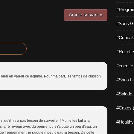
#Progra
Article suivant »
#Sans Gl
#Cupcak
#Recette
#cocotte
 bien en valeur ce légume. Pour ma part, les temps de cuisson
#Sans La
#Salade 
#Cakes (
 qu'il n'y a pas besoin de surveiller ! Moi je les fait à la
#Healthy
faire revenir avec du beurre, puis j'ajoute un peu d'eau, un
ge fréquemment, je rajoute n peu d'eau si besoin. De cette