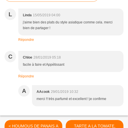
L
Linda
15/05/2019 04:00
j'aime bien des plats du style asiatique comme cela. merci
bien de partager !
Répondre
C
Chloe
28/01/2019 05:18
facile à faire et Appétissant
Répondre
A
AAcook
29/01/2019 10:32
merci !! très parfumé et excellent ! je confirme
< HOUMOUS DE PANAIS A
TARTE A LA TOMATE,