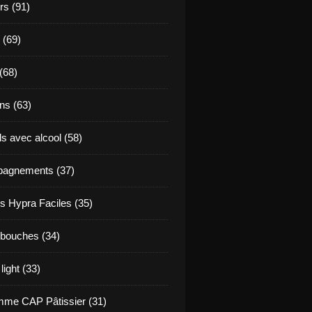
s (91)
 (69)
(68)
ns (63)
s avec alcool (58)
agnements (37)
s Hypra Faciles (35)
bouches (34)
light (33)
me CAP Pâtissier (31)