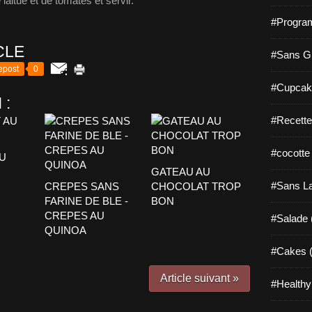
 laitue et de tomates et servir.
#Progra
CLE
#Sans Gl
epost
0
#Cupcak
 :
#Recette
#cocotte
U
GATEAU AU
#Sans La
CREPES SANS
CHOCOLAT TROP
FARINE DE BLE -
BON
CREPES AU
#Salade 
QUINOA
#Cakes (
Article suivant »
#Healthy