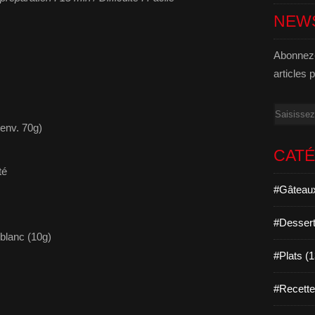
NEW
Abonnez-
articles 
Email
(env. 70g)
CAT
té
#Gâteaux
#Dessert
 blanc (10g)
#Plats (
#Recett