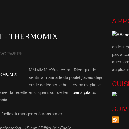
À P
T - THERMOMIX
en tout g
 - VORWERK
pas à co
question
au plus v
MMMMM c'était extra ! Rien que de
sentir la marinade du poulet j'avais déjà
CUIS
envie de lécher le bol. Les pains pita je
uver la recette en cliquant sur ce lien :
pains pita
ou
hoix.
SUIV
faciles à manger et à transporter.
éparation : 15 min / Difficulté : Facile