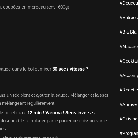
#Douceur
u, coupées en morceau (env. 600g)
#Entrées
#Bla Bla 
#Macaro
#Cocktail
 sauce dans le bol et mixer
30 sec / vitesse 7
#Accomp
#Recette
s un récipient et ajouter la sauce. Mélanger et laisser
 mélangeant régulièrement.
#Amuse 
le bol et cuire
12 min / Varoma / Sens inverse /
#Cuisine 
t doseur et le remplacer par le panier de cuisson sur le
ons.
#Program