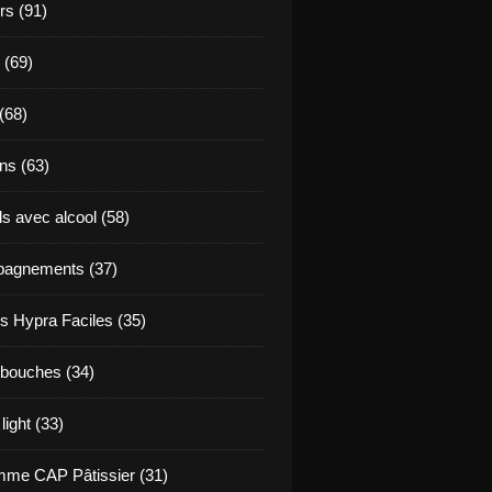
s (91)
 (69)
(68)
ns (63)
s avec alcool (58)
agnements (37)
s Hypra Faciles (35)
bouches (34)
light (33)
me CAP Pâtissier (31)