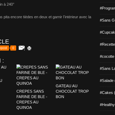
in à 240°
#Progra
pita encore tièdes en deux et garnir l'intérieur avec la
#Sans Gl
#Cupcak
CLE
#Recette
epost
0
#cocotte
 :
#Sans La
U
#Salade 
GATEAU AU
CREPES SANS
CHOCOLAT TROP
#Cakes (
FARINE DE BLE -
BON
CREPES AU
#Healthy
QUINOA