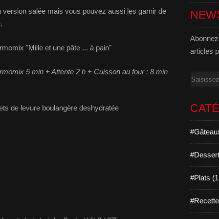
n version salée mais vous pouvez aussi les garnir de
NEW
.
Abonnez-
rmomix "Mille et une pâte ... à pain"
articles 
rmomix 5 min + Attente 2 h + Cuisson au four : 8 min
Email
CAT
hets de levure boulangère deshydratée
#Gâteaux
#Dessert
#Plats (
#Recett