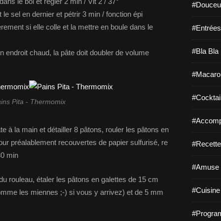
dans le bol et régler 2 min / Vit 2 / 37°
#Douceur
et le sel en dernier et pétrir 3 min / fonction épi
gèrement si elle colle et la mettre en boule dans le
#Entrées
#Bla Bla 
n endroit chaud, la pâte doit doubler de volume
#Macaro
#Cocktail
ins Pita - Thermomix
#Accomp
te à la main et détailler 8 pâtons, rouler les pâtons en
four préalablement recouvertes de papier sulfurisé, re
#Recette
30 min
#Amuse 
e du rouleau, étaler les pâtons en galettes de 15 cm
#Cuisine 
comme les miennes ;-) si vous y arrivez) et de 5 mm
#Program