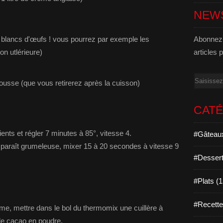
NEW
s blancs d'œufs ! vous pourrez par exemple les
Abonnez-
on utlérieure)
articles 
Email
gousse (que vous retirerez après la cuisson)
CAT
ients et régler 7 minutes à 85°, vitesse 4.
#Gâteaux
 paraît grumeleuse, mixer 15 à 20 secondes à vitesse 9
#Dessert
#Plats (
#Recett
e, mettre dans le bol du thermomix une cuillère à
de cacao en poudre.