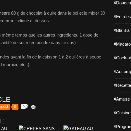
#Douceur
tre 80 g de chocolat à cuire dans le bol et le mixer 30
#Entrées
 comme indiqué ci-dessus.
#Bla Bla 
en même temps que les autres ingrédients, 1 dose de
quantité de sucre en poudre dans ce cas)
#Macaro
des avant la fin de la cuisson 1 à 2 cuillères à soupe
#Cocktail
 marnier, etc..).
#Accomp
#Recette
CLE
#Amuse 
epost
0
#Cuisine 
 :
#Program