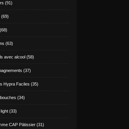
s (91)
 (69)
(68)
ns (63)
s avec alcool (58)
agnements (37)
s Hypra Faciles (35)
bouches (34)
light (33)
me CAP Pâtissier (31)