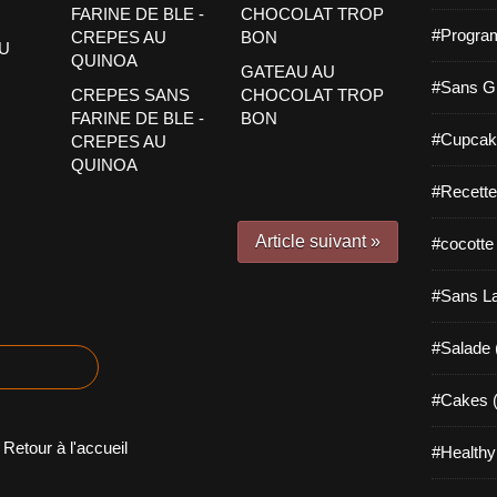
#Progra
U
GATEAU AU
#Sans Gl
CREPES SANS
CHOCOLAT TROP
FARINE DE BLE -
BON
#Cupcak
CREPES AU
QUINOA
#Recette
Article suivant »
#cocotte
#Sans La
#Salade 
#Cakes (
Retour à l'accueil
#Healthy