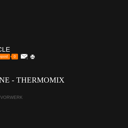
CLE
epost
0
NE - THERMOMIX
 - VORWERK