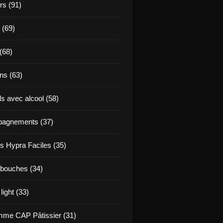
s (91)
 (69)
(68)
ns (63)
s avec alcool (58)
agnements (37)
s Hypra Faciles (35)
bouches (34)
light (33)
me CAP Pâtissier (31)