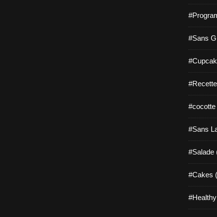
#Progra
#Sans Gl
#Cupcak
#Recette
#cocotte
#Sans La
#Salade 
#Cakes (
#Healthy