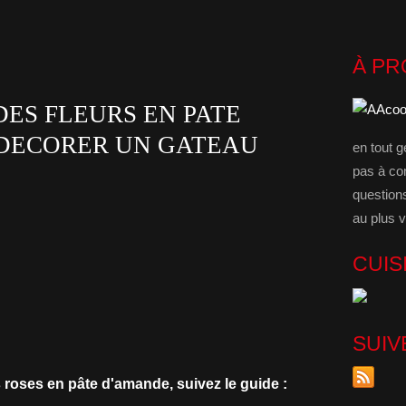
À P
ES FLEURS EN PATE
DECORER UN GATEAU
en tout g
pas à co
question
au plus v
CUIS
SUIV
s roses en pâte d'amande, suivez le guide :