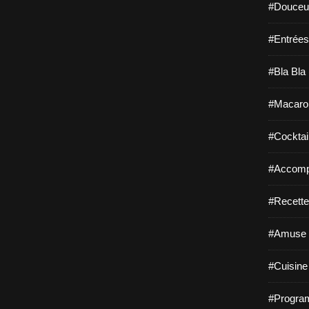
#Douceur
#Entrées
#Bla Bla 
#Macaro
#Cocktail
#Accomp
#Recette
#Amuse 
#Cuisine 
#Program