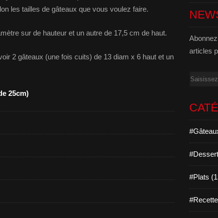
elon les tailles de gâteaux que vous voulez faire.
NEW
amètre sur de hauteur et un autre de 17,5 cm de haut.
Abonnez-
articles 
avoir 2 gâteaux (une fois cuits) de 13 diam x 6 haut et un
Email
 de 25cm)
CAT
#Gâteaux
#Dessert
#Plats (
#Recett