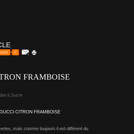
CLE
epost
0
ITRON FRAMBOISE
âte à Sucre
rtes, mais comme toujours il est différent du