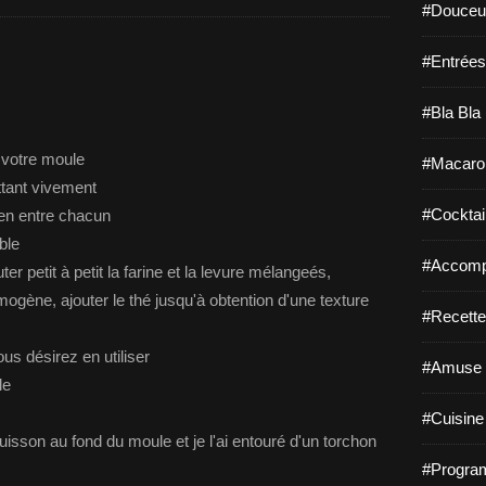
#Douceur
#Entrées
#Bla Bla 
 votre moule
#Macaro
ettant vivement
#Cocktail
bien entre chacun
ble
#Accomp
uter petit à petit la farine et la levure mélangeés,
mogène, ajouter le thé jusqu'à obtention d'une texture
#Recette
us désirez en utiliser
#Amuse 
le
#Cuisine 
uisson au fond du moule et je l'ai entouré d'un torchon
#Program