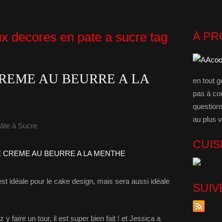
ux decores en pate a sucre tag
À P
REME AU BEURRE A LA
en tout g
pas à co
question
au plus v
âte à Sucre
CUIS
st idéale pour le cake design, mais sera aussi idéale
SUIV
ez y faire un tour, il est super bien fait ! et Jessica a