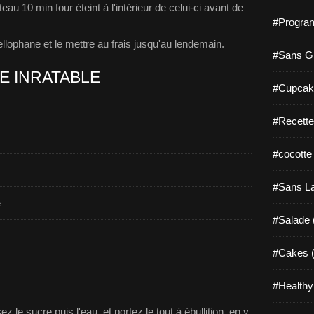
teau 10 min four éteint à l'intérieur de celui-ci avant de
#Progra
cellophane et le mettre au frais jusqu'au lendemain.
#Sans Gl
E INRATABLE
#Cupcak
#Recette
#cocotte
#Sans La
e
#Salade 
#Cakes (
#Healthy
 le sucre puis l'eau, et portez le tout à ébullition, en y