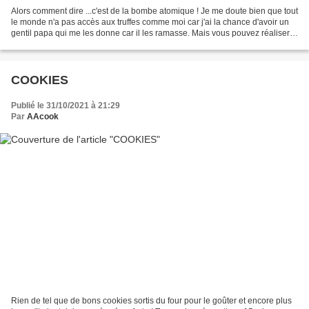
Alors comment dire ...c'est de la bombe atomique ! Je me doute bien que tout
le monde n'a pas accès aux truffes comme moi car j'ai la chance d'avoir un
gentil papa qui me les donne car il les ramasse. Mais vous pouvez réaliser
cette recette sans les truffes,...
COOKIES
Publié le 31/10/2021 à 21:29
Par
AAcook
Rien de tel que de bons cookies sortis du four pour le goûter et encore plus