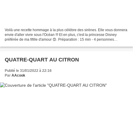
Voilà une recette hommage à la plus célèbre des sirènes. Elle vous donnera
envie d'aller vivre sous l'Océan !!! Et en plus, c'est la princesse Disney
préférée de ma fifille d'amour 😍. Préparation : 15 min - 4 personnes
Ingrédients pour la crème chantilly...
QUATRE-QUART AU CITRON
Publié le 31/01/2022 à 22:16
Par
AAcook