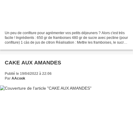
Un peu de confiture pour agrémenter vos petits déjeuners ? Alors c'est très
facile ! Ingrédients : 650 gr de framboises 480 gr de sucre avec pectine (pour
confiture) 1 càs de jus de citron Réalisation : Mettre les framboises, le sucre
et le jus de citron...
CAKE AUX AMANDES
Publié le 19/04/2022 à 22:06
Par
AAcook