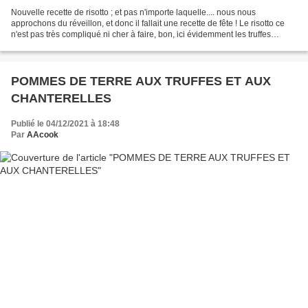
Nouvelle recette de risotto ; et pas n'importe laquelle.... nous nous
approchons du réveillon, et donc il fallait une recette de fête ! Le risotto ce
n'est pas très compliqué ni cher à faire, bon, ici évidemment les truffes
apportent ses lettres de noblesse...
POMMES DE TERRE AUX TRUFFES ET AUX
CHANTERELLES
Publié le 04/12/2021 à 18:48
Par
AAcook