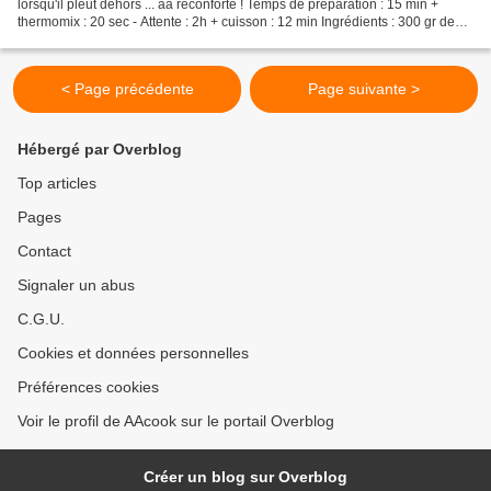
lorsqu'il pleut dehors ... àa réconforte ! Temps de préparation : 15 min +
thermomix : 20 sec - Attente : 2h + cuisson : 12 min Ingrédients : 300 gr de
farine T55 1 sachet de...
< Page précédente
Page suivante >
Hébergé par Overblog
Top articles
Pages
Contact
Signaler un abus
C.G.U.
Cookies et données personnelles
Préférences cookies
Voir le profil de AAcook sur le portail Overblog
Créer un blog sur Overblog